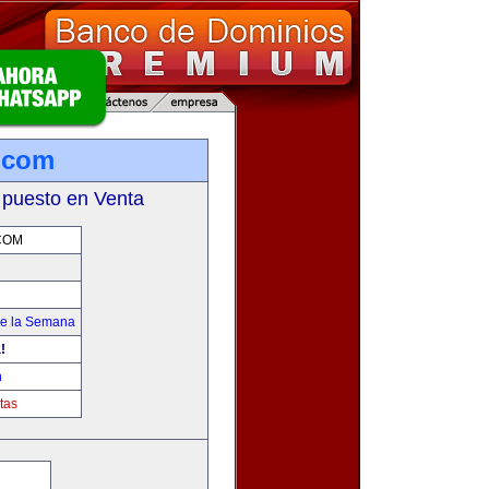
.com
 puesto en Venta
COM
de la Semana
!
m
tas