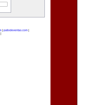
m
|
patiodeventas.com
|
|