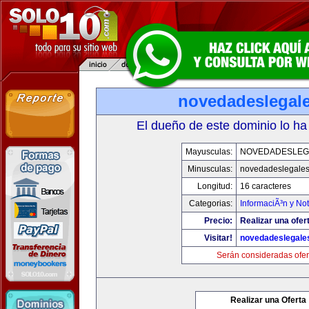
novedadeslegal
El dueño de este dominio lo ha
Mayusculas:
NOVEDADESLEG
Minusculas:
novedadeslegale
Longitud:
16 caracteres
Categorias:
InformaciÃ³n y Not
Precio:
Realizar una ofer
Visitar!
novedadeslegale
Serán consideradas ofer
Realizar una Oferta