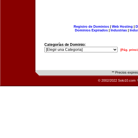
Registro de Dominios
|
Web Hosting
|
D
Dominios Expirados
|
Industrias
|
Indu
Categorías de Dominio:
[Pág. princi
** Precios expre
© 2002/2022 Solo10.com