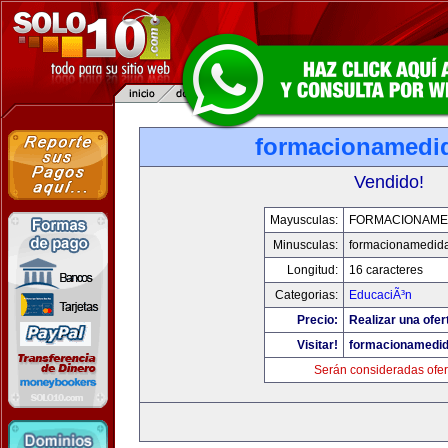
formacionamedi
Vendido!
Mayusculas:
FORMACIONAME
Minusculas:
formacionamedid
Longitud:
16 caracteres
Categorias:
EducaciÃ³n
Precio:
Realizar una ofer
Visitar!
formacionamedi
Serán consideradas ofer