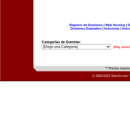
Registro de Dominios
|
Web Hosting
|
D
Dominios Expirados
|
Industrias
|
Indu
Categorías de Dominio:
[Pág. princi
** Precios expre
© 2002/2022 Solo10.com