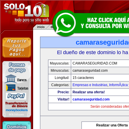
camarasegurid
El dueño de este dominio lo ha
Mayusculas:
CAMARASEGURIDAD.COM
Minusculas:
camaraseguridad.com
Longitud:
15 caracteres
Categorias:
Empresas e Industrias
,
InformÃ¡tica
Precio:
Realizar una oferta!
Visitar!
camaraseguridad.com
Serán consideradas ofer
Realizar una Oferta