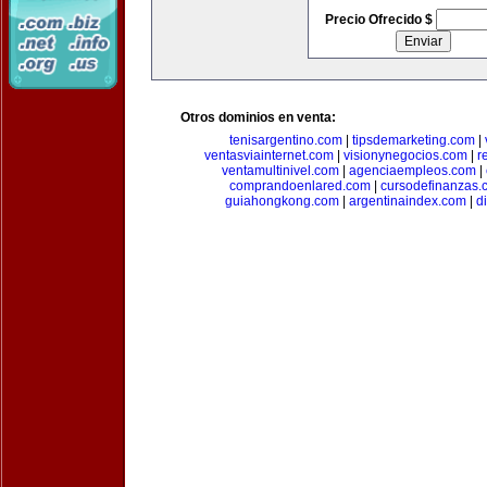
Precio Ofrecido $
Otros dominios en venta:
tenisargentino.com
|
tipsdemarketing.com
|
ventasviainternet.com
|
visionynegocios.com
|
r
ventamultinivel.com
|
agenciaempleos.com
|
comprandoenlared.com
|
cursodefinanzas.
guiahongkong.com
|
argentinaindex.com
|
d