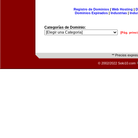
Registro de Dominios
|
Web Hosting
|
D
Dominios Expirados
|
Industrias
|
Indu
Categorías de Dominio:
[Pág. princi
** Precios expre
© 2002/2022 Solo10.com