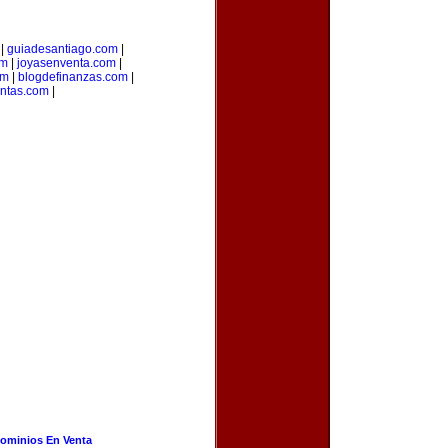
|
guiadesantiago.com
|
om
|
joyasenventa.com
|
om
|
blogdefinanzas.com
|
entas.com
|
ominios En Venta