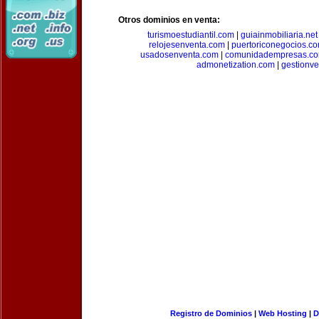
Otros dominios en venta:
turismoestudiantil.com
|
guiainmobiliaria.net
relojesenventa.com
|
puertoriconegocios.c
usadosenventa.com
|
comunidadempresas.c
admonetization.com
|
gestionv
Registro de Dominios
|
Web Hosting
|
D