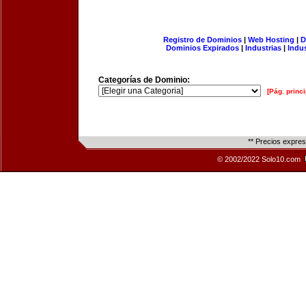
Registro de Dominios
|
Web Hosting
|
D
Dominios Expirados
|
Industrias
|
Indu
Categorías de Dominio:
[Pág. princi
** Precios expre
© 2002/2022 Solo10.com